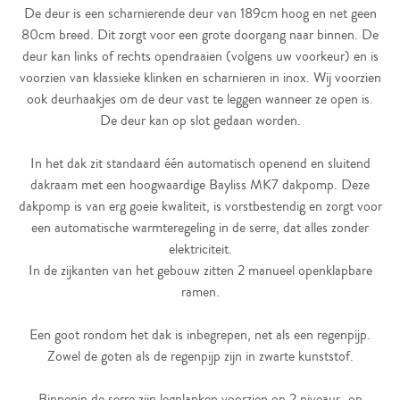
De deur is een scharnierende deur van 189cm hoog en net geen
80cm breed. Dit zorgt voor een grote doorgang naar binnen. De
deur kan links of rechts opendraaien (volgens uw voorkeur) en is
voorzien van klassieke klinken en scharnieren in inox. Wij voorzien
ook deurhaakjes om de deur vast te leggen wanneer ze open is.
De deur kan op slot gedaan worden.
In het dak zit standaard één automatisch openend en sluitend
dakraam met een hoogwaardige Bayliss MK7 dakpomp. Deze
dakpomp is van erg goeie kwaliteit, is vorstbestendig en zorgt voor
een automatische warmteregeling in de serre, dat alles zonder
elektriciteit.
In de zijkanten van het gebouw zitten 2 manueel openklapbare
ramen.
Een goot rondom het dak is inbegrepen, net als een regenpijp.
Zowel de goten als de regenpijp zijn in zwarte kunststof.
Binnenin de serre zijn legplanken voorzien op 2 niveaus, op