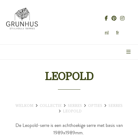
nl
fr
LEOPOLD
WELKOM
COLLECTIE
SERRES
OPTIES
SERRES
LEOPOLD
De Leopold-serre is een achthoekige serre met basis van
1989x1989mm.