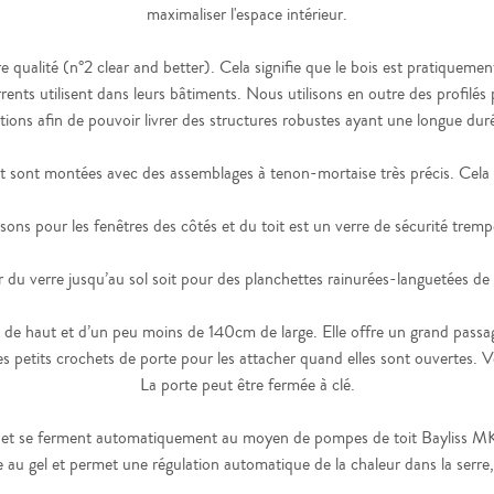
maximaliser l'espace intérieur.
qualité (n°2 clear and better). Cela signifie que le bois est pratiquement 
ents utilisent dans leurs bâtiments. Nous utilisons en outre des profil
tions afin de pouvoir livrer des structures robustes ayant une longue duré
sont montées avec des assemblages à tenon-mortaise très précis. Cela l
isons pour les fenêtres des côtés et du toit est un verre de sécurité tre
ur du verre jusqu’au sol soit pour des planchettes rainurées-languetées 
 haut et d’un peu moins de 140cm de large. Elle offre un grand passage 
 petits crochets de porte pour les attacher quand elles sont ouvertes. Vo
La porte peut être fermée à clé.
nt et se ferment automatiquement au moyen de pompes de toit Bayliss MK
e au gel et permet une régulation automatique de la chaleur dans la serre, 