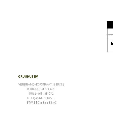
GRUNHUS BV
VERBRANDHOFSTRAAT 16 BUS 6
B-8800 ROESELARE
0032-468 138 072
INFO@GRUNHUS.BE
BTW BE0758 668 870